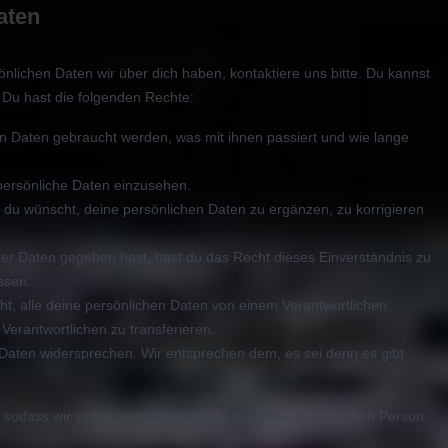
aten
lichen Daten wir über dich haben, kontaktiere uns bitte. Du kannst
 Du hast die folgenden Rechte:
n Daten gebraucht werden, was mit ihnen passiert und wie lange
persönliche Daten einzusehen.
 du wünscht, deine persönlichen Daten zu ergänzen, zu korrigieren
ner Daten gegeben hast, hast du das Recht dieses Einverständnis zu
ssen.
ht, alle deine persönlichen Daten von einem Verantwortlichen
Verantwortlichen zu transferieren.
 Daten widersprechen. Wir entsprechen dem, es sei denn es gibt
st, sodass wir sicher sein können nicht die Daten der falschen Person