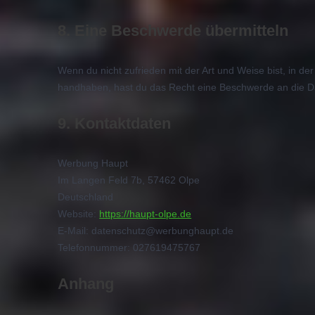
8. Eine Beschwerde übermitteln
Wenn du nicht zufrieden mit der Art und Weise bist, in d
handhaben, hast du das Recht eine Beschwerde an die D
9. Kontaktdaten
Werbung Haupt
Im Langen Feld 7b, 57462 Olpe
Deutschland
Website:
https://haupt-olpe.de
E-Mail:
datenschutz@
werbunghaupt.de
Telefonnummer: 027619475767
Anhang