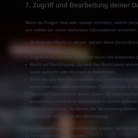
7. Zugriff und Bearbeitung deiner D
Wenn du Fragen hast oder wissen möchtest, welche persön
uns mittels der unten stehenden Informationen erreichen.
Du hast das Recht zu wissen, warum deine persönliche
diese verwahrt werden.
Zugriffsrecht: Du hast das Recht deine uns bekannten 
Recht auf Berichtigung: Du hast das Recht wann immer
sowie gelöscht oder blockiert zu bekommen.
Wenn du uns dein Einverständnis zur Verarbeitung dei
widerrufen und deine persönlichen Daten löschen zu la
Recht auf Datentransfer deiner Daten: Du hast das Rec
anzufordern und in ihrer Gesamtheit zu einem anderen 
Widerspruchsrecht: Du kannst der Verarbeitung deiner
berechtigte Gründe für die Verarbeitung.
Bitte stelle sicher, dass du immer klar angibst, wer du bi
zu bearbeiten oder zu löschen.