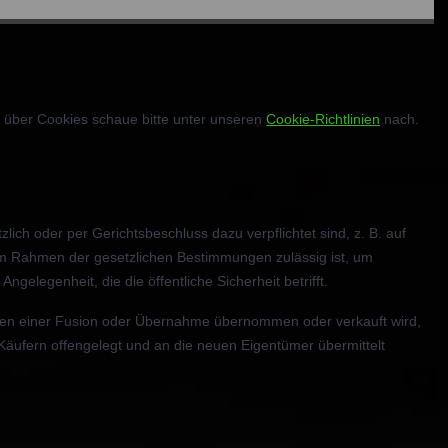
 über Cookies schaue bitte unter unseren
Cookie-Richtlinien
nach.
ich oder per Gerichtsbeschluss dazu verpflichtet sind, z. B. auf
 im Rahmen der gesetzlichen Bestimmungen zulässig ist, um
ngelegenheit, die die öffentliche Sicherheit betrifft.
n einer Fusion oder Übernahme übernommen oder verkauft wird,
äufern offengelegt und an die neuen Eigentümer übermittelt