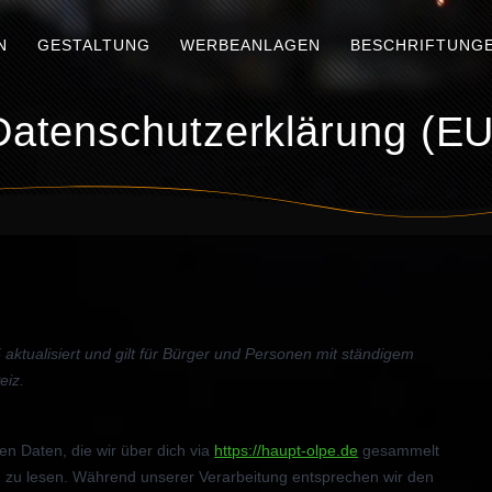
N
GESTALTUNG
WERBEANLAGEN
BESCHRIFTUNG
Datenschutzerklärung (EU
ktualisiert und gilt für Bürger und Personen mit ständigem
eiz.
en Daten, die wir über dich via
https://haupt-olpe.de
gesammelt
ig zu lesen. Während unserer Verarbeitung entsprechen wir den