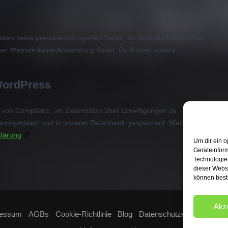
beiten keine personenbezogenen Daten, so dass die DSGVO bei
ner Website keine Anwendung findet. Du findest unsere
 WordPress
s von Complianz, um Datensätze über Einwilligungen zu
 anonymisiert und in unserer Datenbank gespeichert. Weitere
klärung
.
Um dir ein o
Geräteinfor
Technologien
dieser Websi
können best
Akz
ressum
AGBs
Cookie-Richtlinie
Blog
Datenschutzerklärung
Ko