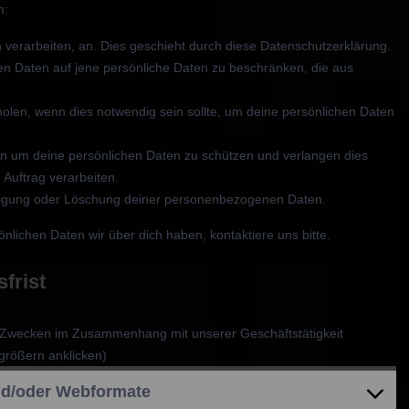
m:
n verarbeiten, an. Dies geschieht durch diese Datenschutzerklärung.
en Daten auf jene persönliche Daten zu beschränken, die aus
holen, wenn dies notwendig sein sollte, um deine persönlichen Daten
um deine persönlichen Daten zu schützen und verlangen dies
 Auftrag verarbeiten.
htigung oder Löschung deiner personenbezogenen Daten.
lichen Daten wir über dich haben, kontaktiere uns bitte.
frist
 Zwecken im Zusammenhang mit unserer Geschäftstätigkeit
größern anklicken)
und/oder Webformate