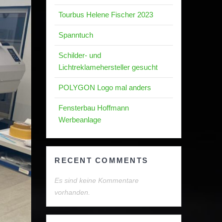
Tourbus Helene Fischer 2023
Spanntuch
Schilder- und
Lichtreklamehersteller gesucht
POLYGON Logo mal anders
Fensterbau Hoffmann
Werbeanlage
RECENT COMMENTS
Es sind keine Kommentare
vorhanden.