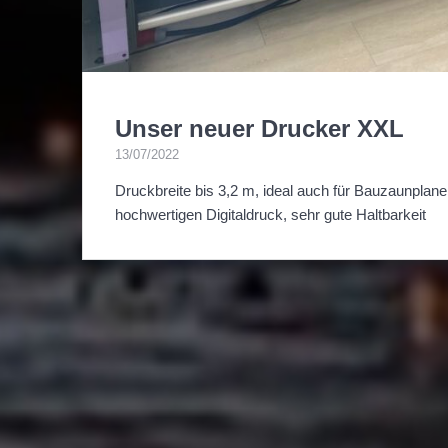
Unser neuer Drucker XXL
13/07/2022
Druckbreite bis 3,2 m, ideal auch für Bauzaunplane
hochwertigen Digitaldruck, sehr gute Haltbarkeit